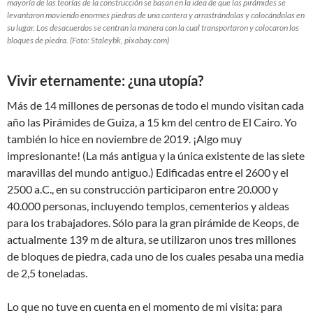
mayoría de las teorías de la construcción se basan en la idea de que las pirámides se
levantaron moviendo enormes piedras de una cantera y arrastrándolas y colocándolas en
su lugar. Los desacuerdos se centran la manera con la cual transportaron y colocaron los
bloques de piedra. (Foto: Staleybk, pixabay.com)
Vivir eternamente: ¿una utopía?
Más de 14 millones de personas de todo el mundo visitan cada
año las Pirámides de Guiza, a 15 km del centro de El Cairo. Yo
también lo hice en noviembre de 2019. ¡Algo muy
impresionante! (La más antigua y la única existente de las siete
maravillas del mundo antiguo.) Edificadas entre el 2600 y el
2500 a.C., en su construcción participaron entre 20.000 y
40.000 personas, incluyendo templos, cementerios y aldeas
para los trabajadores. Sólo para la gran pirámide de Keops, de
actualmente 139 m de altura, se utilizaron unos tres millones
de bloques de piedra, cada uno de los cuales pesaba una media
de 2,5 toneladas.
Lo que no tuve en cuenta en el momento de mi visita: para