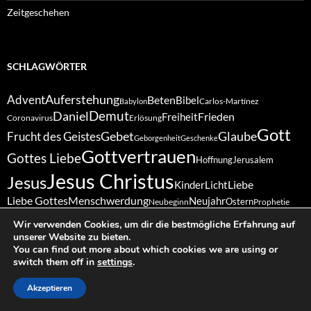
Zeitgeschehen
SCHLAGWÖRTER
Auferstehung
Advent
Beten
Bibel
Carlos-Martínez
Babylon
Demut
Daniel
Frieden
Freiheit
Coronavirus
Erlösung
Gott
Gebet
Glaube
Frucht des Geistes
Geborgenheit
Geschenke
Gottvertrauen
Gottes Liebe
Hoffnung
Jerusalem
Jesus Christus
Jesus
Liebe
Kinder
Licht
Liebe Gottes
Menschwerdung
Neujahr
Ostern
Neubeginn
Prophetie
Sabbat
Schöpfung
Vergebung
Ruhe
Ruhetag
Treue
Wir verwenden Cookies, um dir die bestmögliche Erfahrung auf
Schöpfergott
Weihnachten
unserer Website zu bieten.
Vertrauen
Wunder
Zukunft
Zuversicht
You can find out more about which cookies we are using or
switch them off in
settings
.
Akzeptieren
© 2026 Elí Diez-Prida
|
powered by Pascualet
|
Datenschutz
|
Impressum