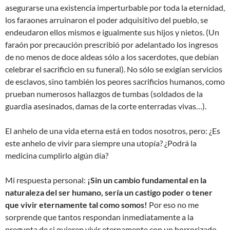
asegurarse una existencia imperturbable por toda la eternidad,
los faraones arruinaron el poder adquisitivo del pueblo, se
endeudaron ellos mismos e igualmente sus hijos y nietos. (Un
faraón por precaución prescribió por adelantado los ingresos
de no menos de doce aldeas sólo a los sacerdotes, que debían
celebrar el sacrificio en su funeral). No sólo se exigían servicios
de esclavos, sino también los peores sacrificios humanos, como
prueban numerosos hallazgos de tumbas (soldados de la
guardia asesinados, damas de la corte enterradas vivas…).
El anhelo de una vida eterna está en todos nosotros, pero: ¿Es
este anhelo de vivir para siempre una utopía? ¿Podrá la
medicina cumplirlo algún día?
Mi respuesta personal:
¡Sin un cambio fundamental en la
naturaleza del ser humano, sería un castigo poder o tener
que vivir eternamente tal como somos!
Por eso no me
sorprende que tantos respondan inmediatamente a la
pregunta de si quieren vivir eternamente con un horrorizado