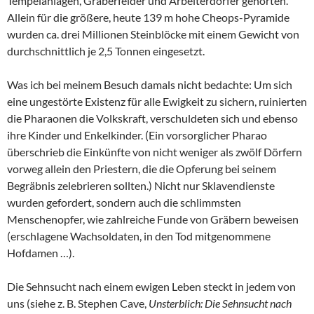
Tempelanlagen, Gräberfelder und Arbeiterdörfer gehörten.
Allein für die größere, heute 139 m hohe Cheops-Pyramide
wurden ca. drei Millionen Steinblöcke mit einem Gewicht von
durchschnittlich je 2,5 Tonnen eingesetzt.
Was ich bei meinem Besuch damals nicht bedachte: Um sich
eine ungestörte Existenz für alle Ewigkeit zu sichern, ruinierten
die Pharaonen die Volkskraft, verschuldeten sich und ebenso
ihre Kinder und Enkelkinder. (Ein vorsorglicher Pharao
überschrieb die Einkünfte von nicht weniger als zwölf Dörfern
vorweg allein den Priestern, die die Opferung bei seinem
Begräbnis zelebrieren sollten.) Nicht nur Sklavendienste
wurden gefordert, sondern auch die schlimmsten
Menschenopfer, wie zahlreiche Funde von Gräbern beweisen
(erschlagene Wachsoldaten, in den Tod mitgenommene
Hofdamen …).
Die Sehnsucht nach einem ewigen Leben steckt in jedem von
uns (siehe z. B. Stephen Cave,
Unsterblich: Die Sehnsucht nach