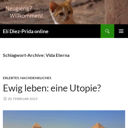
Suchen
Elí Diez-Prida online
ZUM
PRIMÄR
INHALT
MENÜ
SPRINGEN
Schlagwort-Archive: Vida Eterna
ERLEBTES
,
NACHDENKLICHES
Ewig leben: eine Utopie?
20. FEBRUAR 2023