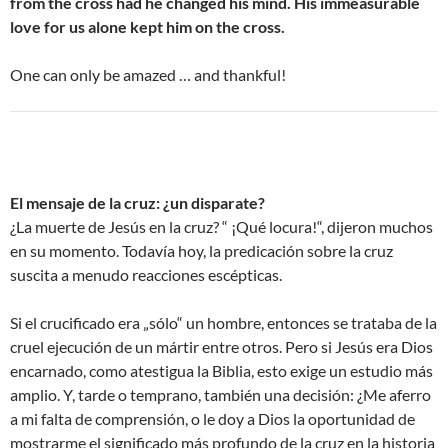
from the cross had he changed his mind. His immeasurable
love for us alone kept him on the cross.
One can only be amazed … and thankful!
El mensaje de la cruz: ¿un disparate?
¿La muerte de Jesús en la cruz? “ ¡Qué locura!“, dijeron muchos
en su momento. Todavía hoy, la predicación sobre la cruz
suscita a menudo reacciones escépticas.
Si el crucificado era „sólo“ un hombre, entonces se trataba de la
cruel ejecución de un mártir entre otros. Pero si Jesús era Dios
encarnado, como atestigua la Biblia, esto exige un estudio más
amplio. Y, tarde o temprano, también una decisión: ¿Me aferro
a mi falta de comprensión, o le doy a Dios la oportunidad de
mostrarme el significado más profundo de la cruz en la historia