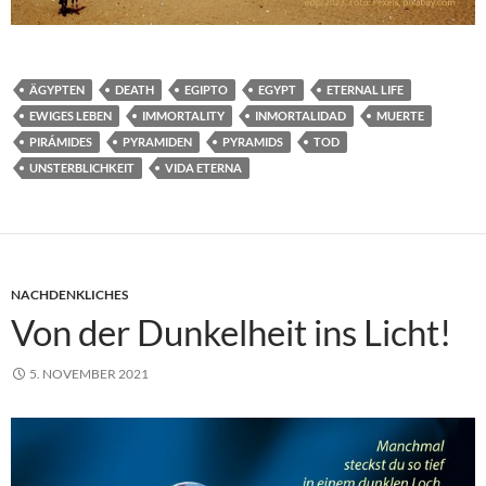
ÄGYPTEN
DEATH
EGIPTO
EGYPT
ETERNAL LIFE
EWIGES LEBEN
IMMORTALITY
INMORTALIDAD
MUERTE
PIRÁMIDES
PYRAMIDEN
PYRAMIDS
TOD
UNSTERBLICHKEIT
VIDA ETERNA
NACHDENKLICHES
Von der Dunkelheit ins Licht!
5. NOVEMBER 2021