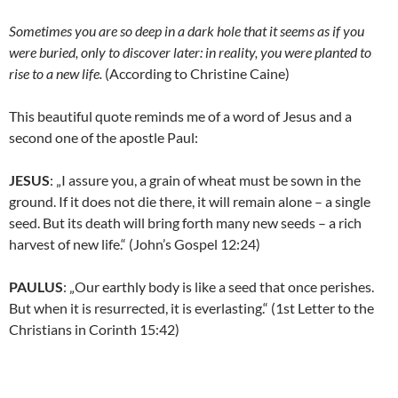
Sometimes you are so deep in a dark hole that it seems as if you
were buried, only to discover later: in reality, you were planted to
rise to a new life.
(According to Christine Caine)
This beautiful quote reminds me of a word of Jesus and a
second one of the apostle Paul:
JESUS
: „I assure you, a grain of wheat must be sown in the
ground. If it does not die there, it will remain alone – a single
seed. But its death will bring forth many new seeds – a rich
harvest of new life.“ (John’s Gospel 12:24)
PAULUS
: „Our earthly body is like a seed that once perishes.
But when it is resurrected, it is everlasting.“ (1st Letter to the
Christians in Corinth 15:42)
abcd