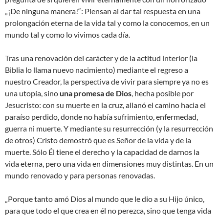
„¡De ninguna manera!“: Piensan al dar tal respuesta en una
prolongación eterna de la vida tal y como la conocemos, en un
mundo tal y como lo vivimos cada día.
Tras una renovación del carácter y de la actitud interior (la
Biblia lo llama nuevo nacimiento) mediante el regreso a
nuestro Creador, la perspectiva de vivir para siempre ya no es
una utopía, sino
una promesa de Dios
, hecha posible por
Jesucristo: con su muerte en la cruz, allanó el camino hacia el
paraíso perdido, donde no había sufrimiento, enfermedad,
guerra ni muerte. Y mediante su resurrección (y la resurrección
de otros) Cristo demostró que es Señor de la vida y de la
muerte. Sólo Él tiene el derecho y la capacidad de darnos la
vida eterna, pero una vida en dimensiones muy distintas. En un
mundo renovado y para personas renovadas.
„Porque tanto amó Dios al mundo que le dio a su Hijo único,
para que todo el que crea en él no perezca, sino que tenga vida