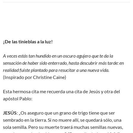
¡De las tinieblas a la luz!
A veces estás tan hundido en un oscuro agujero que te da la
sensación de haber sido enterrado, hasta descubrir más tarde: en
realidad fuiste plantado para resucitar a una nueva vida.
(Inspirado por Christine Caine)
Esta hermosa cita me recuerda una cita de Jesús y otra del
apóstol Pablo:
JESÚS
: „Os aseguro que un grano de trigo tiene que ser
sembrado en la tierra. Si no muere allí, se quedará sólo, una
sola semilla. Pero su muerte traerá muchas semillas nuevas,