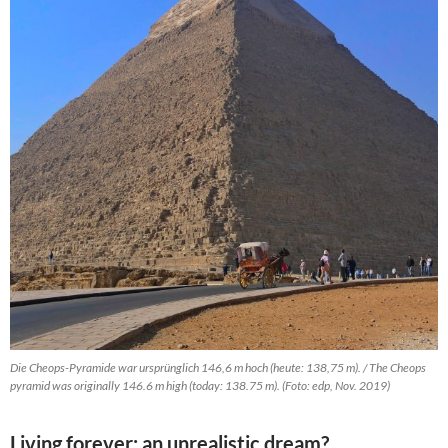
Die Cheops-Pyramide war ursprünglich 146,6 m hoch (heute: 138,75 m). / The Cheops
pyramid was originally 146.6 m high (today: 138.75 m). (Foto: edp, Nov. 2019)
Living forever: an unrealistic dream?