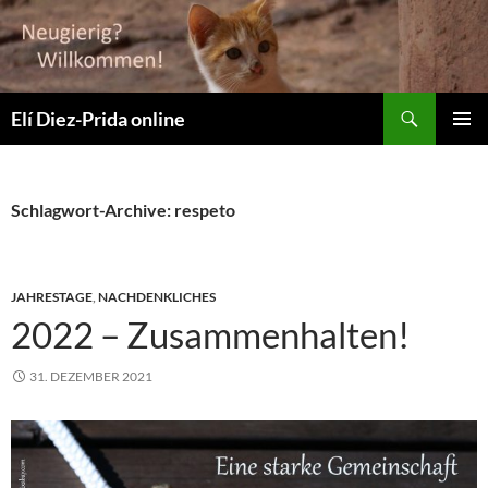
Suchen
Elí Diez-Prida online
ZUM
PRIMÄR
INHALT
MENÜ
SPRINGEN
Schlagwort-Archive: respeto
JAHRESTAGE
,
NACHDENKLICHES
2022 – Zusammenhalten!
31. DEZEMBER 2021