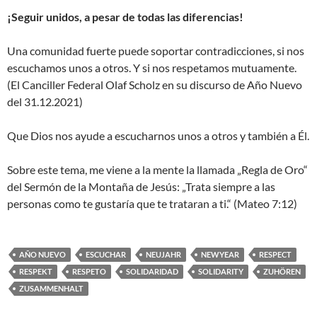
¡Seguir unidos, a pesar de todas las diferencias!
Una comunidad fuerte puede soportar contradicciones, si nos
escuchamos unos a otros. Y si nos respetamos mutuamente.
(El Canciller Federal Olaf Scholz en su discurso de Año Nuevo
del 31.12.2021)
Que Dios nos ayude a escucharnos unos a otros y también a Él.
Sobre este tema, me viene a la mente la llamada „Regla de Oro“
del Sermón de la Montaña de Jesús: „Trata siempre a las
personas como te gustaría que te trataran a ti.“ (Mateo 7:12)
AÑO NUEVO
ESCUCHAR
NEUJAHR
NEWYEAR
RESPECT
RESPEKT
RESPETO
SOLIDARIDAD
SOLIDARITY
ZUHÖREN
ZUSAMMENHALT