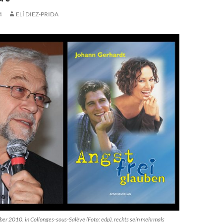
4
ELÍ DIEZ-PRIDA
r 2010, in Collonges-sous-Salève (Foto: edp), rechts sein mehrmals