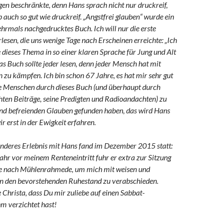
en beschränkte, denn Hans sprach nicht nur druckreif,
b auch so gut wie druckreif. „Angstfrei glauben“ wurde ein
ehrmals nachgedrucktes Buch. Ich will nur die erste
rlesen, die uns wenige Tage nach Erscheinen erreichte: „Ich
e dieses Thema in so einer klaren Sprache für Jung und Alt
as Buch sollte jeder lesen, denn jeder Mensch hat mit
 zu kämpfen. Ich bin schon 67 Jahre, es hat mir sehr gut
le Menschen durch dieses Buch (und überhaupt durch
chten Beiträge, seine Predigten und Radioandachten) zu
und befreienden Glauben gefunden haben, das wird Hans
r erst in der Ewigkeit erfahren.
onderes Erlebnis mit Hans fand im Dezember 2015 statt:
Jahr vor meinem Renteneintritt fuhr er extra zur Sitzung
he nach Mühlenrahmede, um mich mit weisen und
 den bevorstehenden Ruhestand zu verabschieden.
e Christa, dass Du mir zuliebe auf einen Sabbat­
m verzichtet hast!