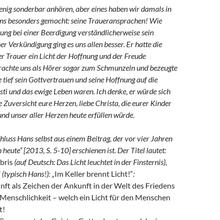
enig sonderbar anhören, aber eines haben wir damals in
ns besonders gemocht: seine Trauer­ansprachen! Wie
ung bei einer Beerdigung verständlicherweise sein
er Verkündigung ging es uns allen besser. Er hatte die
er Trauer ein Licht der Hoffnung und der Freude
rachte uns als Hörer sogar zum Schmunzeln und bezeugte
 tief sein Gottvertrauen und seine Hoffnung auf die
ti und das ewige Leben waren. Ich denke, er würde sich
e Zuversicht eure Herzen, liebe Christa, die eurer Kinder
nd unser aller Herzen heute erfüllen würde.
chluss Hans selbst aus einem Beitrag, der vor vier Jahren
eute“ [2013, S. 5-10] erschienen ist. Der Titel lautet:
bris
(auf Deutsch: Das Licht leuchtet in der Finsternis),
 (typisch Hans!):
„Im Keller brennt Licht!“
:
ft als Zeichen der Ankunft in der Welt des Friedens
Menschlichkeit – welch ein Licht für den Menschen
t!