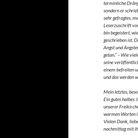
terminliche Dräng
sondern er schrie
sehr gefragtes, m
Leserzuschrift vo
bin begeistert, wi
geschrieben ist. D
Angst und Ängsten
getan.“ – Wie vie
seine veröffentli
einem befreiten 
und das werden wi
Mein letztes, bes
Ein gutes halbes 
unserer Freikirc
warmen Worten in
Vielen Dank, lieb
nachmittag mit ih