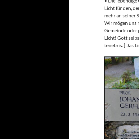
• Die lebendige
Licht für den, d
mehr an seiner S
Wir mögen uns ma
Gemeinde oder pe
Licht! Gott selb
tenebris. [Das Li