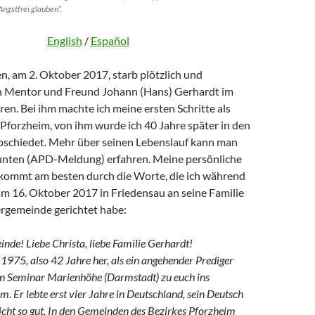
ngstfrei glauben“.
English
/
Español
n, am 2. Oktober 2017, starb plötzlich und
n Mentor und Freund Johann (Hans) Gerhardt im
ren. Bei ihm machte ich meine ersten Schritte als
 Pforzheim, von ihm wurde ich 40 Jahre später in den
schiedet. Mehr über seinen Lebenslauf kann man
unten (APD-Meldung) erfahren. Meine persönliche
ommt am besten durch die Worte, die ich während
am 16. Oktober 2017 in Friedensau an seine Familie
ergemeinde gerichtet habe:
nde! Liebe Christa, liebe Familie Gerhardt!
1975, also 42 Jahre her, als ein angehender Prediger
n Seminar Marienhöhe (Darmstadt) zu euch ins
. Er lebte erst vier Jahre in Deutschland, sein Deutsch
cht so gut. In den Gemeinden des Bezirkes Pforzheim