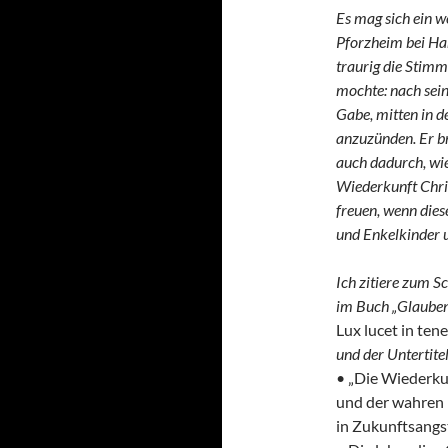
Es mag sich ein w
Pforzheim bei Ha
traurig die Stimm
mochte: nach sein
Gabe, mitten in d
anzuzünden. Er b
auch dadurch, wie
Wiederkunft Chris
freuen, wenn dies
und Enkelkinder u
Ich zitiere zum S
im Buch „Glauben h
Lux lucet in tene
und der Untertitel
• „Die Wiederkun
und der wahren 
in Zukunftsangs