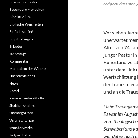
Besondere Lieder
nachgedrucktes Buch „A
Besondere Menschen
Bibelstudium
Biblische Weisheiten
Einfach schön!
Vor sieben Jahre
Empfehlungen
unerwartet mei
Erlebtes
Alter von 74 Jah
Jahrestage
junger Pastor in
Kommentar
Ruhestand verab
Meditation der Woche
unter dem Link 
Nachdenkliches
Wertschätzung k
News
der Trauerfeier 
Rätsel
und an die Trau
Reisen-Länder-Städte
Shabbat shalom
Liebe Trauergemei
Uncategorized
Es war im August 
Veranstaltungen
vom theologische
Wunderwerke
Schwaben­land kam
Zeitgeschehen
war daher noch ni