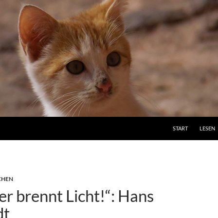
ZUM INHALT SPRI
START
LESEN
CHEN
er brennt Licht!“: Hans
dt