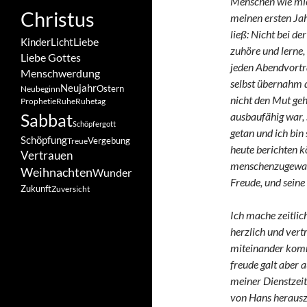
Menschen wie mich
Christus
meinen ersten Jah
ließ: Nicht bei d
Liebe
Kinder
Licht
zuhöre und lerne, 
Liebe Gottes
jeden Abendvortra
Menschwerdung
selbst übernahm d
Neujahr
Ostern
Neubeginn
nicht den Mut geh
Prophetie
Ruhe
Ruhetag
ausbau­fähig war,
Sabbat
Schöpfergott
getan und ich bin
Schöpfung
Vergebung
Treue
heute berichten k
Vertrauen
menschenzugewandt
Weihnachten
Wunder
Freude, und sein
Zukunft
Zuversicht
Ich mache zeitlic
herzlich und vert
miteinander komm
freude galt aber a
meiner Dienstzeit 
von Hans heraus­z