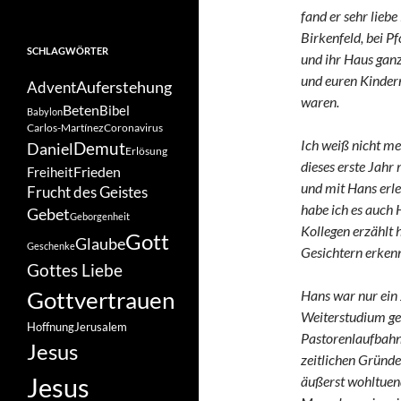
fand er sehr lieb
Birkenfeld, bei P
SCHLAGWÖRTER
und ihr Haus ganz 
und euren Kindern
Auferstehung
Advent
waren.
Beten
Bibel
Babylon
Carlos-Martínez
Coronavirus
Ich weiß nicht me
Demut
Daniel
Erlösung
dieses erste Jahr
Frieden
Freiheit
und mit Hans erl
Frucht des Geistes
habe ich es auch 
Gebet
Geborgenheit
Kollegen erzählt 
Gott
Glaube
Geschenke
Gesichtern erken
Gottes Liebe
Gottvertrauen
Hans war nur ein 
Weiterstudium gez
Hoffnung
Jerusalem
Pastorenlaufbahn 
Jesus
zeitlichen Gründe
Jesus
äußerst wohltuend