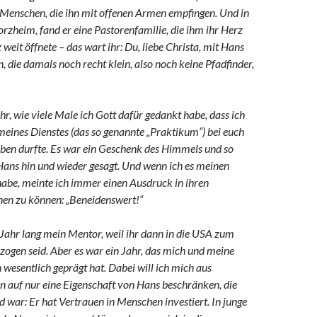
e Menschen, die ihn mit offenen Armen empfingen. Und in
forzheim, fand er eine Pastorenfamilie, die ihm ihr Herz
weit öffnete – das wart ihr: Du, liebe Christa, mit Hans
, die damals noch recht klein, also noch keine Pfadfinder,
hr, wie viele Male ich Gott dafür gedankt habe, dass ich
 meines Dienstes (das so genannte „Praktikum“) bei euch
eben durfte. Es war ein Geschenk des Himmels und so
Hans hin und wieder gesagt. Und wenn ich es meinen
habe, meinte ich immer einen Ausdruck in ihren
nen zu können: „Beneidenswert!“
Jahr lang mein Mentor, weil ihr dann in die USA zum
ogen seid. Aber es war ein Jahr, das mich und meine
wesentlich geprägt hat. Dabei will ich mich aus
n auf nur eine Eigenschaft von Hans beschränken, die
 war: Er hat Vertrauen in Menschen investiert. In junge