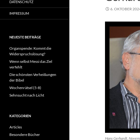
DATENSCHUTZ
6. OKTOBER 202
IMPRESSUM
NEUESTE BEITRÄGE
Organspende: Kommt die
Widerspruchslösung?
Wenn selbst Messi das Ziel
verfehlt
Die schönsten Verheißungen
der Bibel
Wochenrätsel (5-8)
Sehnsucht nach Licht
KATEGORIEN
Articles
Besondere Bücher
Hans Gerhardt, Novembe