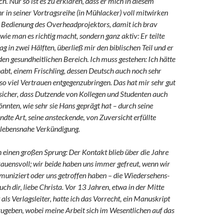
. Nur so ist es zu erklären, dass er mich in diesem
r in seiner Vortragsreihe (in Mühlacker) voll mitwirken
er Bedienung des Overheadprojektors, damit ich brav
wie man es richtig macht, sondern ganz aktiv: Er teilte
g in zwei Hälften, überließ mir den biblischen Teil und er
en gesund­heitlichen Bereich. Ich muss gestehen: Ich hätte
abt, einem Frischling, dessen Deutsch auch noch sehr
 so viel Vertrauen entgegenzubringen. Das hat mir sehr gut
 sicher, dass Dutzende von Kollegen und Studenten auch
önnten, wie sehr sie Hans geprägt hat – durch seine
e Art, seine ansteckende, von Zuversicht erfüllte
e lebensnahe Verkündigung.
h einen großen Sprung: Der Kontakt blieb über die Jahre
rauensvoll; wir beide haben uns immer gefreut, wenn wir
uniziert oder uns getroffen haben – die Wiedersehens­
uch dir, liebe Christa. Vor 13 Jahren, etwa in der Mitte
als Verlags­leiter, hatte ich das Vorrecht, ein Manuskript
ugeben, wobei meine Arbeit sich im Wesentlichen auf das