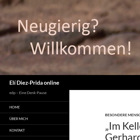
Suchen
Elí Diez-Prida online
edp – Eine Denk-Pause
HOME
BESONDERE MENS
ÜBER MICH
„Im Kell
KONTAKT
Gerhar