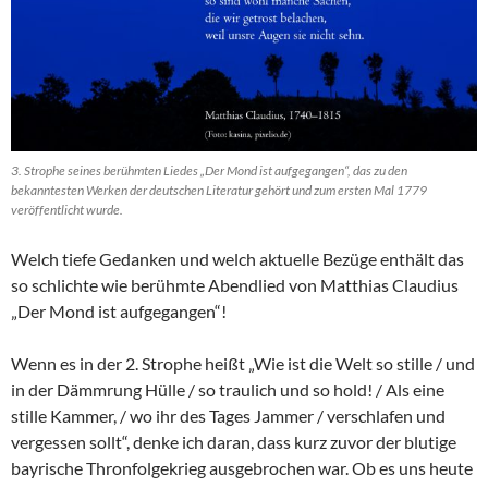
3. Strophe seines berühmten Liedes „Der Mond ist aufgegangen“, das zu den
bekanntesten Werken der deutschen Literatur gehört und zum ersten Mal 1779
veröffentlicht wurde.
Welch tiefe Gedanken und welch aktuelle Bezüge enthält das
so schlichte wie berühmte Abendlied von Matthias Claudius
„Der Mond ist aufgegangen“!
Wenn es in der 2. Strophe heißt „Wie ist die Welt so stille / und
in der Dämmrung Hülle / so traulich und so hold! / Als eine
stille Kammer, / wo ihr des Tages Jammer / verschlafen und
vergessen sollt“, denke ich daran, dass kurz zuvor der blutige
bayrische Thronfolgekrieg ausgebrochen war. Ob es uns heute