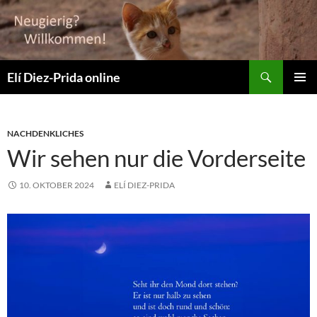
Suchen
Elí Diez-Prida online
ZUM
PRIMÄR
INHALT
MENÜ
SPRINGEN
NACHDENKLICHES
Wir sehen nur die Vorderseite
10. OKTOBER 2024
ELÍ DIEZ-PRIDA