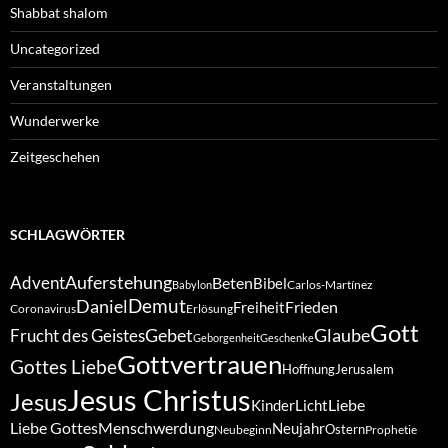
Shabbat shalom
Uncategorized
Veranstaltungen
Wunderwerke
Zeitgeschehen
SCHLAGWÖRTER
Auferstehung
Advent
Beten
Bibel
Carlos-Martínez
Babylon
Demut
Daniel
Frieden
Freiheit
Coronavirus
Erlösung
Gott
Gebet
Glaube
Frucht des Geistes
Geborgenheit
Geschenke
Gottvertrauen
Gottes Liebe
Hoffnung
Jerusalem
Jesus Christus
Jesus
Liebe
Kinder
Licht
Liebe Gottes
Menschwerdung
Neujahr
Ostern
Neubeginn
Prophetie