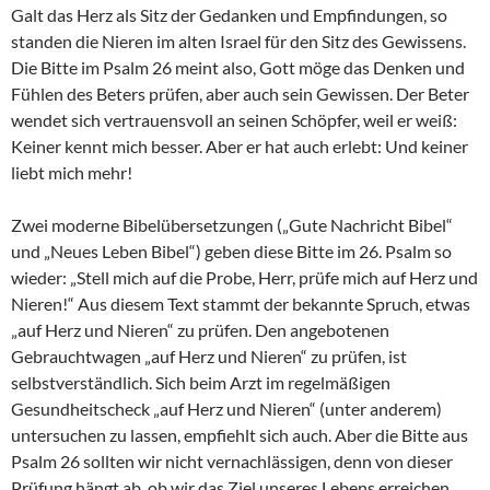
Galt das Herz als Sitz der Gedanken und Empfindungen, so
standen die Nieren im alten Israel für den Sitz des Gewissens.
Die Bitte im Psalm 26 meint also, Gott möge das Denken und
Fühlen des Beters prüfen, aber auch sein Gewissen. Der Beter
wendet sich vertrauensvoll an seinen Schöpfer, weil er weiß:
Keiner kennt mich besser. Aber er hat auch erlebt: Und keiner
liebt mich mehr!
Zwei moderne Bibelübersetzungen („Gute Nachricht Bibel“
und „Neues Leben Bibel“) geben diese Bitte im 26. Psalm so
wieder: „Stell mich auf die Probe, Herr, prüfe mich auf Herz und
Nieren!“ Aus diesem Text stammt der bekannte Spruch, etwas
„auf Herz und Nieren“ zu prüfen. Den angebotenen
Gebrauchtwagen „auf Herz und Nieren“ zu prüfen, ist
selbstverständlich. Sich beim Arzt im regelmäßigen
Gesundheitscheck „auf Herz und Nieren“ (unter anderem)
untersuchen zu lassen, empfiehlt sich auch. Aber die Bitte aus
Psalm 26 sollten wir nicht vernachlässigen, denn von dieser
Prüfung hängt ab, ob wir das Ziel unseres Lebens erreichen