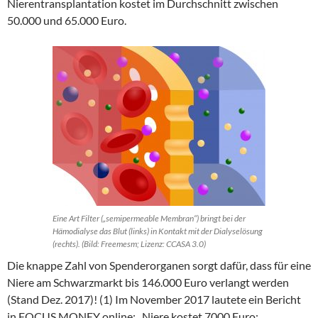
Nierentransplantation kostet im Durchschnitt zwischen
50.000 und 65.000 Euro.
Eine Art Filter („semipermeable Membran“) bringt bei der
Hämodialyse das Blut (links) in Kontakt mit der Dialyselösung
(rechts). (Bild: Freemesm; Lizenz: CCASA 3.0)
Die knappe Zahl von Spenderorganen sorgt dafür, dass für eine
Niere am Schwarzmarkt bis 146.000 Euro verlangt werden
(Stand Dez. 2017)! (1) Im November 2017 lautete ein Bericht
in FOCUS MONEY online: „Niere kostet 7000 Euro: