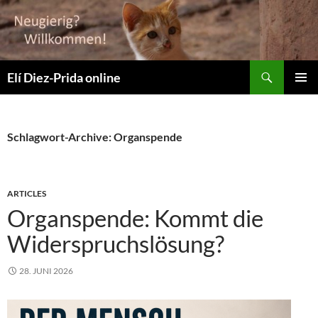
Suchen
Elí Diez-Prida online
ZUM
PRIMÄR
INHALT
MENÜ
SPRINGEN
Schlagwort-Archive: Organspende
ARTICLES
Organspende: Kommt die
Widerspruchslösung?
28. JUNI 2026