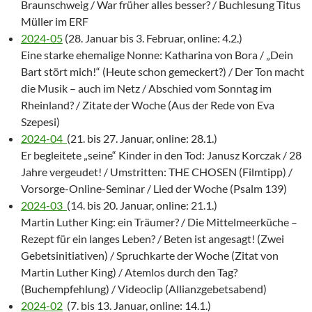
Braunschweig / War früher alles besser? / Buchlesung Titus
Müller im ERF
2024-05
(28. Januar bis 3. Februar, online: 4.2.)
Eine starke ehemalige Nonne: Katharina von Bora / „Dein
Bart stört mich!“ (Heute schon gemeckert?) / Der Ton macht
die Musik – auch im Netz / Abschied vom Sonntag im
Rheinland? / Zitate der Woche (Aus der Rede von Eva
Szepesi)
2024-04
(21. bis 27. Januar, online: 28.1.)
Er begleitete „seine“ Kinder in den Tod: Janusz Korczak / 28
Jahre vergeudet! / Umstritten: THE CHOSEN (Filmtipp) /
Vorsorge-Online-Seminar / Lied der Woche (Psalm 139)
2024-03
(14. bis 20. Januar, online: 21.1.)
Martin Luther King: ein Träumer? / Die Mittelmeerküche –
Rezept für ein langes Leben? / Beten ist angesagt! (Zwei
Gebetsinitiativen) / Spruchkarte der Woche (Zitat von
Martin Luther King) / Atemlos durch den Tag?
(Buchempfehlung) / Videoclip (Allianzgebetsabend)
2024-02
(7. bis 13. Januar, online: 14.1.)