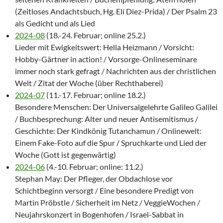
(Zeitloses Andachtsbuch, Hg. Elí Diez-Prida) / Der Psalm 23
als Gedicht und als Lied
2024-08
(18.-24. Februar; online 25.2.)
Lieder mit Ewigkeitswert: Hella Heizmann / Vorsicht:
Hobby-Gärtner in action! / Vorsorge-Onlineseminare
immer noch stark gefragt / Nachrichten aus der christlichen
Welt / Zitat der Woche (über Rechthaberei)
2024-07
(11.-17. Februar; online 18.2.)
Besondere Menschen: Der Universalgelehrte Galileo Galilei
/ Buchbesprechung: Alter und neuer Antisemitismus /
Geschichte: Der Kindkönig Tutanchamun / Onlinewelt:
Einem Fake-Foto auf die Spur / Spruchkarte und Lied der
Woche (Gott ist gegenwärtig)
2024-06
(4.-10. Februar; online: 11.2.)
Stephan May: Der Pfleger, der Obdachlose vor
Schichtbeginn versorgt / Eine besondere Predigt von
Martin Pröbstle / Sicherheit im Netz / VeggieWochen /
Neujahrskonzert in Bogenhofen / Israel-Sabbat in