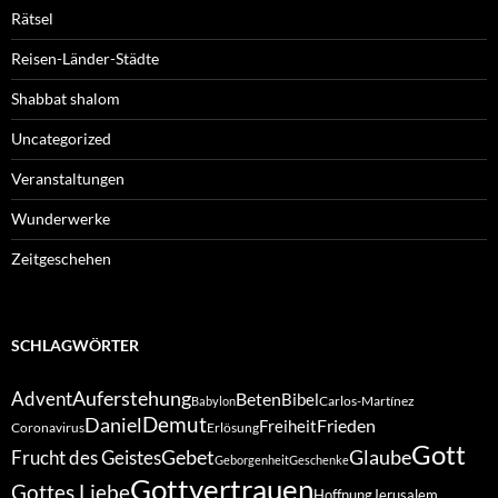
Rätsel
Reisen-Länder-Städte
Shabbat shalom
Uncategorized
Veranstaltungen
Wunderwerke
Zeitgeschehen
SCHLAGWÖRTER
Auferstehung
Advent
Beten
Bibel
Carlos-Martínez
Babylon
Demut
Daniel
Frieden
Freiheit
Coronavirus
Erlösung
Gott
Gebet
Glaube
Frucht des Geistes
Geborgenheit
Geschenke
Gottvertrauen
Gottes Liebe
Hoffnung
Jerusalem