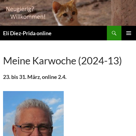
Suchen
Elí Diez-Prida online
ZUM
PRIMÄR
INHALT
MENÜ
SPRINGEN
Meine Karwoche (2024-13)
23. bis 31. März, online 2.4.