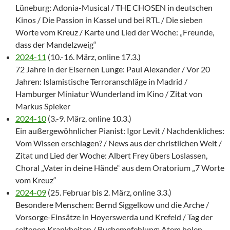
Lüneburg: Adonia-Musical / THE CHOSEN in deutschen
Kinos / Die Passion in Kassel und bei RTL / Die sieben
Worte vom Kreuz / Karte und Lied der Woche: „Freunde,
dass der Mandelzweig“
2024-11
(10.-16. März, online 17.3.)
72 Jahre in der Eisernen Lunge: Paul Alexander / Vor 20
Jahren: Islamistische Terroranschläge in Madrid /
Hamburger Miniatur Wunderland im Kino / Zitat von
Markus Spieker
2024-10
(3.-9. März, online 10.3.)
Ein außergewöhnlicher Pianist: Igor Levit / Nachdenkliches:
Vom Wissen erschlagen? / News aus der christlichen Welt /
Zitat und Lied der Woche: Albert Frey übers Loslassen,
Choral „Vater in deine Hände“ aus dem Oratorium „7 Worte
vom Kreuz“
2024-09
(25. Februar bis 2. März, online 3.3.)
Besondere Menschen: Bernd Siggelkow und die Arche /
Vorsorge-Einsätze in Hoyerswerda und Krefeld / Tag der
seltenen Krankheiten / Buchempfehlung: Atem holen