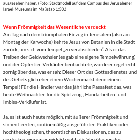
ausgesehen haben. (Foto: Stadtmodell auf dem Campus des Jerusalemer
Israel-Museums im Maßstab 1:50.)
Wenn Frömmigkeit das Wesentliche verdeckt
Am Tag nach dem triumphalen Einzug in Jerusalem (also am
Montag der Karwoche) kehrte Jesus von Betanien in die Stadt
zurück, um sich vom Tempel „zu verabschieden“. Als er das
Treiben der Geldwechsler (es gab eine eigene Tempelwährung)
und der Opfertier-Verkäufer beobachtete, wurde er regelrecht
zornig über das, was er sah: Dieser Ort des Gottesdienstes und
des Gebets glich eher einem Wochenmarkt denn einem
Tempel! Für die Händler war das jährliche Passafest das, was
heute Weihnachten für die Spielzeug-, Handarbeiten- und
Imbiss-Verkäufer ist.
Ja, es ist auch heute möglich, mit äußerer Frömmigkeit und
sinnentleerten, routinemäßig ausgeführten Praktiken oder
hochtheologischen, theoretischen Diskussionen, das zu
verdecken, worum es wirklich geht: die Versöhnung des