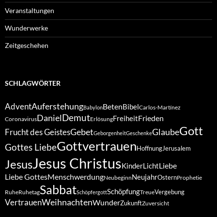
Veranstaltungen
Wunderwerke
Zeitgeschehen
SCHLAGWÖRTER
Auferstehung
Advent
Beten
Bibel
Carlos-Martínez
Babylon
Demut
Daniel
Frieden
Freiheit
Coronavirus
Erlösung
Gott
Gebet
Glaube
Frucht des Geistes
Geborgenheit
Geschenke
Gottvertrauen
Gottes Liebe
Hoffnung
Jerusalem
Jesus Christus
Jesus
Liebe
Kinder
Licht
Liebe Gottes
Menschwerdung
Neujahr
Ostern
Neubeginn
Prophetie
Sabbat
Schöpfung
Vergebung
Ruhe
Ruhetag
Treue
Schöpfergott
Weihnachten
Vertrauen
Wunder
Zukunft
Zuversicht