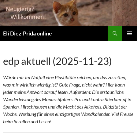
Suchen
Elí Diez-Prida online
ZUM
PRIMÄR
INHALT
MENÜ
SPRINGEN
edp aktuell (2025-11-23)
Würde mir im Notfall eine Plastiktüte reichen, um das zu retten,
was mir wirklich wichtig ist? Gute Frage, nicht wahr? Hier kann
jeder meine Antwort darauf lesen. Außerdem: Die erstaunliche
Wanderleistung des Monarchfalters. Pro und kontra Stierkampf in
Spanien. Hirschhausen und die Macht des Alkohols. Bildzitat der
Woche. Werbung für einen einzigartigen Wandkalender. Viel Freude
beim Scrollen und Lesen!