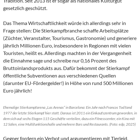
Tradition. Seit 2013 ist er sogar als nationales Kulturgut
gesetzlich geschützt.
Das Thema Wirtschaftlichkeit würde ich allerdings sehr in
Frage stellen: Die Stierkampfbranche schaffe Arbeitsplätze
(Züchter, Veranstalter, Tourismus, Gastronomie) und generiere
jährlich Millionen Euro, insbesondere in Regionen mit vielen
Touristen, heißt es. Allerdings machten in der Vergangenheit
die Einnahme sage und schreibe nur 0,16 Prozent des
Bruttoinlandsprodukts aus. Dafür bekommt der Stierkampf
öffentliche Subventionen aus verschiedenen Quellen
(darunter EU-Fördergelder!) in Höhe von rund 500 Millionen
Euro jährlich!
Ehemalige Stierkampfarena „Las Arenas“ in Barcelona: Ein Jahr nach Francos Tod fand
1977 der letzte Stierkampf hier statt. Daraus ist 2011 ein Einkaufszentrum geworden, in
dem sich auf sechs Etagen 115 Geschäfte verteilen, dazu ein Fitnesscenter, ein Kino mit
12 Sälen, eine Multifunktionshalle und mehrere Bars und Restaurants. (Foto: edp, 2025)
Gegner fordern ein Verbot und argumentieren mit Tierleid,