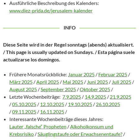
Ausführliche Beschreibung des Kalenders:
www.diez-prida.de/jerusalem-kalender
INFO
Diese Seite wird in der Regel sonntags (abends) aktualisiert.
/ This page is usually updated on Sundays. / Esta página suele
actualizarse los domingos.
Frühere Monatsrückblicke:
Januar 2025
/
Februar 2025
/
März 2025
/
April 2025
/
Mai 2025
/
Juni 2025
/
Juli 2025
/
August 2025
/
September 2025
/
Oktober 2025
/
Letzte Wochenbeiträge:
7.9.2025
/
14.9.2025
/
21.9.2025
/
05.10.2025
/
12.10.2025
/
19.10.2025
/
26.10.2025
/
09.11.2025
/
16.11.2025
/
Interessante Wochenbeiträge dieses Jahres:
Lauter „falsche“ Propheten
/
Alkoholkonsum und
Krebsrisiko
/
Säuglingstaufe oder Erwachsenentaufe?
/