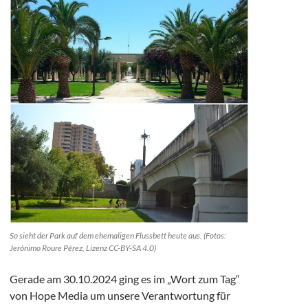
So sieht der Park auf dem ehemaligen Flussbett heute aus. (Fotos:
Jerónimo Roure Pérez, Lizenz CC-BY-SA 4.0)
Gerade am 30.10.2024 ging es im „Wort zum Tag“
von Hope Media um unsere Verantwortung für