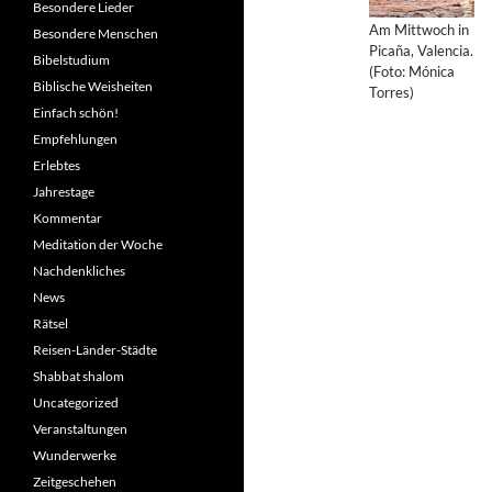
Besondere Lieder
Am Mittwoch in
Besondere Menschen
Picaña, Valencia.
Bibelstudium
(Foto: Mónica
Biblische Weisheiten
Torres)
Einfach schön!
Empfehlungen
Erlebtes
Jahrestage
Kommentar
Meditation der Woche
Nachdenkliches
News
Rätsel
Reisen-Länder-Städte
Shabbat shalom
Uncategorized
Veranstaltungen
Wunderwerke
Zeitgeschehen