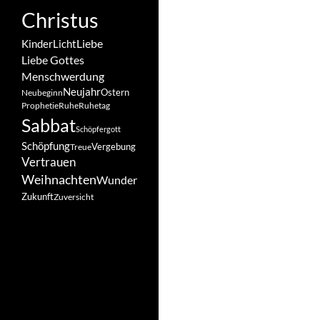
Christus
Liebe
Kinder
Licht
Liebe Gottes
Menschwerdung
Neujahr
Ostern
Neubeginn
Prophetie
Ruhe
Ruhetag
Sabbat
Schöpfergott
Schöpfung
Vergebung
Treue
Vertrauen
Weihnachten
Wunder
Zukunft
Zuversicht