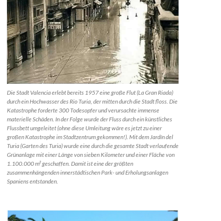
Die Stadt Valencia erlebt bereits 1957 eine große Flut (La Gran Riada)
durch ein Hochwasser des Rio Turia, der mitten durch die Stadt floss. Die
Katastrophe forderte 300 Todesopfer und verursachte immense
materielle Schäden. In der Folge wurde der Fluss durch ein künstliches
Flussbett umgeleitet (ohne diese Umleitung wäre es jetzt zu einer
großen Katastrophe im Stadtzentrum gekommen!). Mit dem Jardín del
Turia (Garten des Turia) wurde eine durch die gesamte Stadt verlaufende
Grünanlage mit einer Länge von sieben Kilometer und einer Fläche von
1.100.000 m² geschaffen. Damit ist eine der größten
zusammenhängenden innerstädtischen Park- und Erholungsanlagen
Spaniens entstanden.