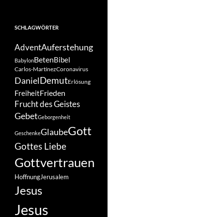
SCHLAGWÖRTER
Auferstehung
Advent
Beten
Bibel
Babylon
Carlos-Martínez
Coronavirus
Demut
Daniel
Erlösung
Frieden
Freiheit
Frucht des Geistes
Gebet
Geborgenheit
Gott
Glaube
Geschenke
Gottes Liebe
Gottvertrauen
Hoffnung
Jerusalem
Jesus
Jesus