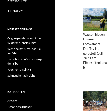
DATENSCHUTZ
IMPRESSUM
NEUESTE BEITRÄGE
Wasser, blauen
Organspende: Kommt die
Himmel,
Widerspruchslösung?
Fotokamera:
Der Tag ist
Wenn selbst Messi das Ziel
gerettet! (Juli
verfehlt
2024 am
Die schönsten Verheißungen
Elbenseitenkana
der Bibel
l)
Wochenrätsel (5-8)
Sehnsucht nach Licht
KATEGORIEN
Articles
Besondere Bücher