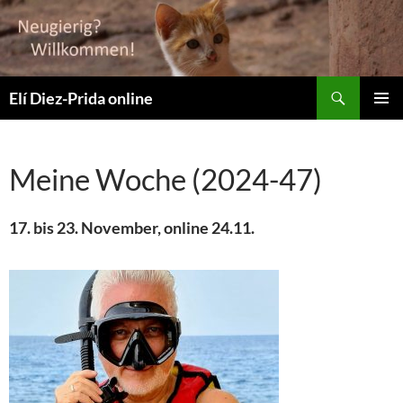
Suchen
Elí Diez-Prida online
ZUM
PRIMÄR
INHALT
MENÜ
SPRINGEN
Meine Woche (2024-47)
17. bis 23. November, online 24.11.