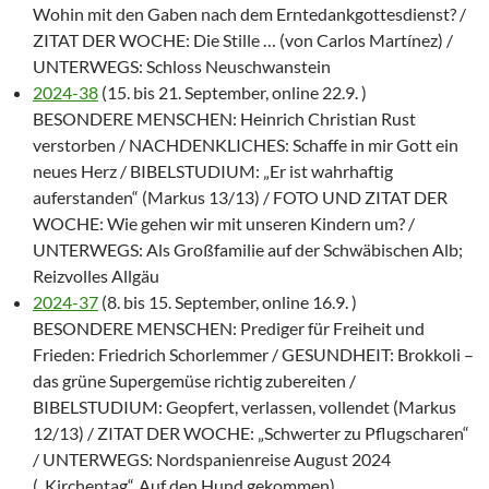
Wohin mit den Gaben nach dem Erntedankgottesdienst? /
ZITAT DER WOCHE: Die Stille … (von Carlos Martínez) /
UNTERWEGS: Schloss Neuschwanstein
2024-38
(15. bis 21. September, online 22.9. )
BESONDERE MENSCHEN: Heinrich Christian Rust
verstorben / NACHDENKLICHES: Schaffe in mir Gott ein
neues Herz / BIBELSTUDIUM: „Er ist wahrhaftig
auferstanden“ (Markus 13/13) / FOTO UND ZITAT DER
WOCHE: Wie gehen wir mit unseren Kindern um? /
UNTERWEGS: Als Großfamilie auf der Schwäbischen Alb;
Reizvolles Allgäu
2024-37
(8. bis 15. September, online 16.9. )
BESONDERE MENSCHEN: Prediger für Freiheit und
Frieden: Friedrich Schorlemmer / GESUNDHEIT: Brokkoli –
das grüne Supergemüse richtig zubereiten /
BIBELSTUDIUM: Geopfert, verlassen, vollendet (Markus
12/13) / ZITAT DER WOCHE: „Schwerter zu Pflugscharen“
/ UNTERWEGS: Nordspanienreise August 2024
(„Kirchentag“, Auf den Hund gekommen)