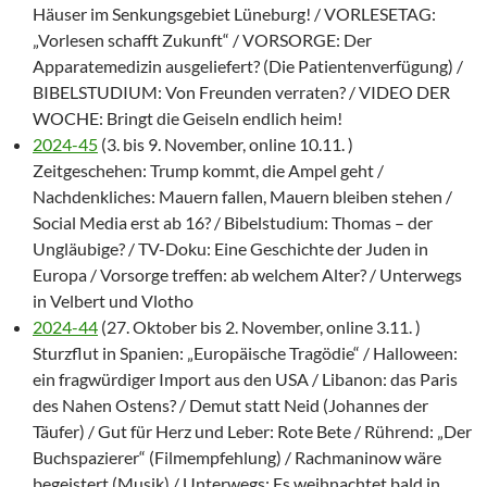
Häuser im Senkungsgebiet Lüneburg! / VORLESETAG:
„Vorlesen schafft Zukunft“ / VORSORGE: Der
Apparatemedizin ausgeliefert? (Die Patientenverfügung) /
BIBELSTUDIUM: Von Freunden verraten? / VIDEO DER
WOCHE: Bringt die Geiseln endlich heim!
2024-45
(3. bis 9. November, online 10.11. )
Zeitgeschehen: Trump kommt, die Ampel geht /
Nachdenkliches: Mauern fallen, Mauern bleiben stehen /
Social Media erst ab 16? / Bibelstudium: Thomas – der
Ungläubige? / TV-Doku: Eine Geschichte der Juden in
Europa / Vorsorge treffen: ab welchem Alter? / Unterwegs
in Velbert und Vlotho
2024-44
(27. Oktober bis 2. November, online 3.11. )
Sturzflut in Spanien: „Europäische Tragödie“ / Halloween:
ein fragwürdiger Import aus den USA / Libanon: das Paris
des Nahen Ostens? / Demut statt Neid (Johannes der
Täufer) / Gut für Herz und Leber: Rote Bete / Rührend: „Der
Buchspazierer“ (Filmempfehlung) / Rachmaninow wäre
begeistert (Musik) / Unterwegs: Es weihnachtet bald in