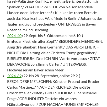
Israel-Palästina-Konflikt: einseitige Berichterstattung in
Spanien? / ZITAT DER WOCHE von Nelson Mandela:
Hassen oder Lieben lernen? / Kliniken im roten Bereich:
auch das Krankenhaus Waldfriede in Berlin / Johannes der
Täufer: mutig und bescheiden / UNTERWEGS in Bayern:
Rosenheim und Berching.
2024-40
(29. Sept. bis 5. Oktober, online 6.10. )
Erntedankfest: ein alter Zopf? / BESONDERE MENSCHEN:
Angstfrei glauben: Hans Gerhardt / DAS VERSTEHE ICH
NICHT: Die Haltung vieler Christen Trump gegenüber /
BIBELSTUDIUM: Drei ICH BIN-Worte von Jesus / ZITAT
DER WOCHE von Jimmy Carter / UNTERWEGS:
Hochwasser am Bayerischen Meer
2024-39
(22. bis 28. September, online 29.9. )
BESONDERE MENSCHEN: Künstler, Freund und Bruder –
Carlos Martínez / NACHDENKLICHES: Die größte
Erbschaft aller Zeiten / BIBELSTUDIUM: Eine seltsame
Frage / GESUNDHEIT: Datteln: ein wahres
Nährstoffwunder / ZUR NACHAHMUNG EMPFOHLEN: