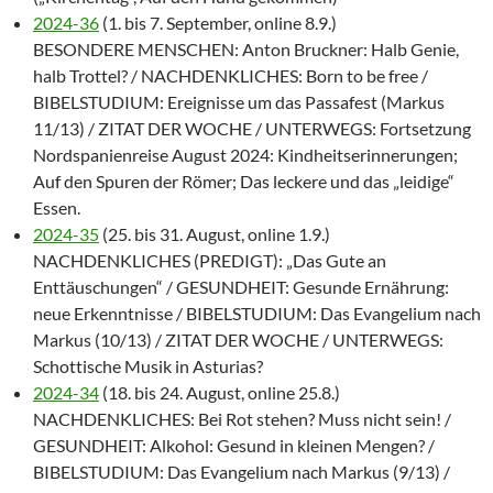
2024-36
(1. bis 7. September, online 8.9.)
BESONDERE MENSCHEN: Anton Bruckner: Halb Genie,
halb Trottel? / NACHDENKLICHES: Born to be free /
BIBELSTUDIUM: Ereignisse um das Passafest (Markus
11/13) / ZITAT DER WOCHE / UNTERWEGS: Fortsetzung
Nordspanienreise August 2024: Kindheitserinnerungen;
Auf den Spuren der Römer; Das leckere und das „leidige“
Essen.
2024-35
(25. bis 31. August, online 1.9.)
NACHDENKLICHES (PREDIGT): „Das Gute an
Enttäuschungen“ / GESUNDHEIT: Gesunde Ernährung:
neue Erkenntnisse / BIBELSTUDIUM: Das Evangelium nach
Markus (10/13) / ZITAT DER WOCHE / UNTERWEGS:
Schottische Musik in Asturias?
2024-34
(18. bis 24. August, online 25.8.)
NACHDENKLICHES: Bei Rot stehen? Muss nicht sein! /
GESUNDHEIT: Alkohol: Gesund in kleinen Mengen? /
BIBELSTUDIUM: Das Evangelium nach Markus (9/13) /